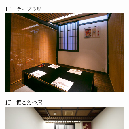
1F テーブル席
1F 掘ごたつ席